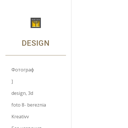
Sk
DESIGN
Фотограф
]
design, 3d
foto 8- bereznia
Kreativv