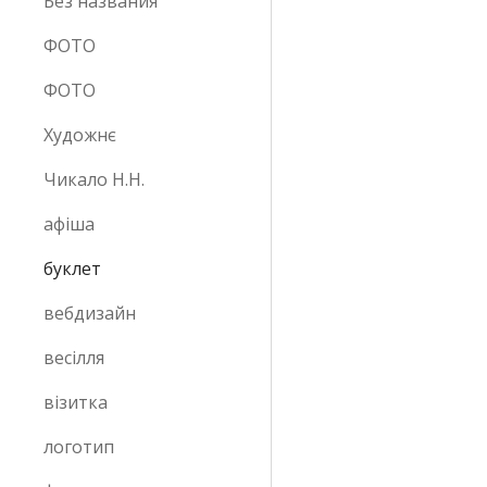
Без названия
ФОТО
ФОТО
Художнє
Чикало Н.Н.
афіша
буклет
вебдизайн
весілля
візитка
логотип