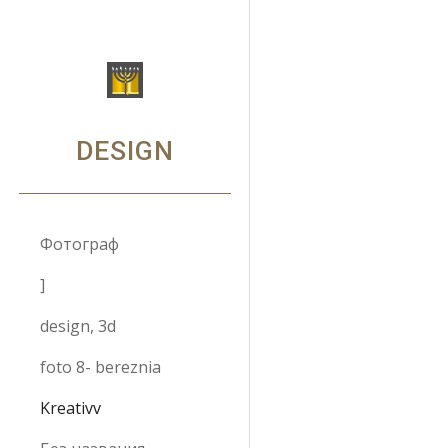
Sk
DESIGN
Фотограф
]
design, 3d
foto 8- bereznia
Kreativv