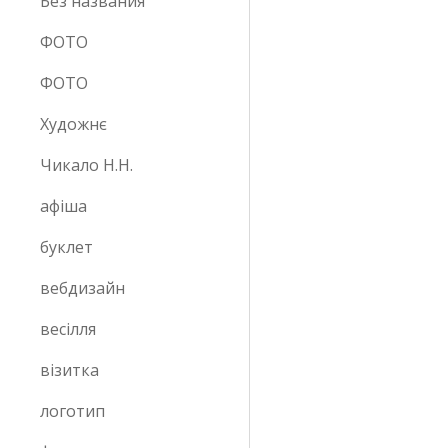
Без названия
ФОТО
ФОТО
Художнє
Чикало Н.Н.
афіша
буклет
вебдизайн
весілля
візитка
логотип